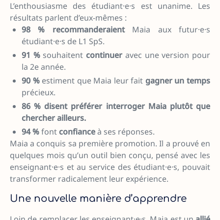
L’enthousiasme des étudiant·e·s est unanime. Les
résultats parlent d’eux-mêmes :
98 % recommanderaient
Maia aux futur·e·s
étudiant·e·s de L1 SpS.
91 %
souhaitent
continuer
avec une version pour
la 2e année.
90 %
estiment que Maia leur fait
gagner un temps
précieux.
86 % disent préférer interroger Maia plutôt que
chercher ailleurs.
94 %
font
confiance
à ses réponses.
Maia a conquis sa première promotion. Il a prouvé en
quelques mois qu’un outil bien conçu, pensé avec les
enseignant·e·s et au service des étudiant·e·s, pouvait
transformer radicalement leur expérience.
Une nouvelle manière d’apprendre
Loin de remplacer les enseignant·e·s, Maia est un
allié