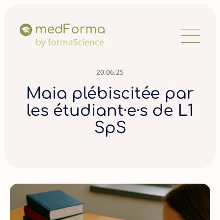
20
.
06
.
25
Maia plébiscitée par
les étudiant·e·s de L1
SpS