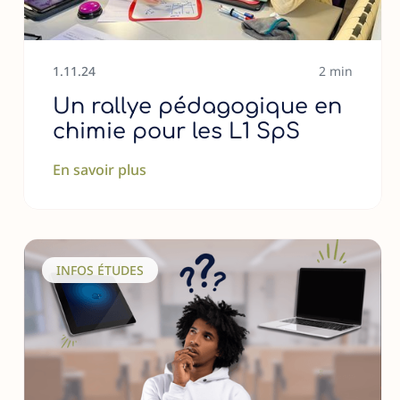
1
.
11
.
24
2 min
Un rallye pédagogique en
chimie pour les L1 SpS
En savoir plus
INFOS ÉTUDES